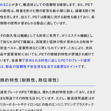
れる
ことが多く、構造材としての信頼性を確保します。また、PET
の靭性は、荷重を受けた際の変形を最小限に抑え、破壊を防ぐ特
性を示します。加えて、PETは摩耗に対する耐性も備えており、長
期間の使用が求められる製品に適しています。
その耐久性は繊維としても非常に有用で、ポリエステル繊維とし
て知られるPET繊維は、高強度と低伸び性が求められる布地や
安全ベルト、産業用糸などに用いられています。これにより、衣料
品や産業資材においても、PETの機械的特性が評価され続けて
います。各産業で
求められる特性に応じたPETのグレード選択
は、製品の信頼性や安全性を左右する重要なポイント
です。
熱的特性（耐熱性、熱伝導性）
通常グレードのPET樹脂は、優れた熱的特性を持っており、さまざ
まな用途でその特性を活かしています。ただし、最高使用温度はポ
リカーボネートやナイロンなどの他のエンジニアリングプラスチック
と比べると劣ることがあります。