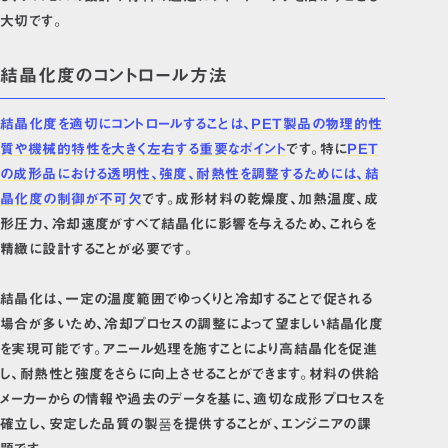
大切です。
結晶化度のコントロール方法
結晶化度を適切にコントロールすることは、
PET製品の物理的性
質や機械的特性を大きく左右する重要なポイント
です。特に
PET
の成形品における透明性、強度、耐熱性を調整するためには、結
晶化度の制御が不可欠
です。成形材料の乾燥度、加熱温度、成
形圧力、冷却速度がすべて結晶化に影響を与えるため、これらを
精緻に設計することが必要です。
結晶化は、一定の温度範囲でゆっくりと冷却することで促される
場合が多いため、冷却プロセスの調整によって望ましい結晶化度
を実現可能です。アニール処理を施すことにより高結晶化を促進
し、耐熱性と強度をさらに向上させることができます。材料の供給
メーカーからの情報や過去のデータを基に、適切な成形プロセスを
確立し、安定した品質の製품を提供することが、エンジニアの課