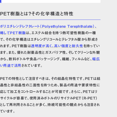
PET樹脂とは？その化学構造と特性
ポリエチレンテレフタレート（Polyethylene Terephthalate）、
略してPET樹脂
は、エステル結合を持つ熱可塑性樹脂の一種
で、その化学構造はエチレングリコールとテレフタル酸から形成さ
れます。PET樹脂は
透明度が高
く、高い強度と耐久性
を持ってい
ます。また、優れた耐薬品性とガスバリア性、そしてクリーンな外観
から、飲料ボトルや食品パッケージング、繊維、フィルムなど、
幅広
い用途で活用
されています。
PETの特性として注目すべきは、その結晶化特性です。PETは結
晶性と非結晶性の二面性を持つため、製品の用途や要求特性に
応じて加工をコントロールすることが可能です。さらに、PETはリ
サイクルが容易で、使用済みボトルのリサイクルPET（R-PET）
として再利用されることが多く、持続可能性の観点からも注目され
ています。