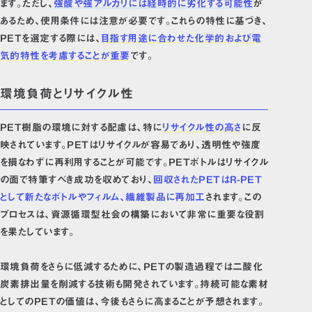
ます。ただし、
強酸や強アルカリには経時的に劣化する可能性
が
あるため、使用条件には注意が必要です。これらの特性に基づき、
PETを選定する際には、
目指す用途に合わせた化学的および電
気的特性を考慮することが重要
です。
環境負荷とリサイクル性
PET樹脂の環境に対する配慮は、特に
リサイクル性の高さ
に反
映されています。PETはリサイクルが容易であり、透明性や強度
を損なわずに再利用することが可能です。PETボトルはリサイクル
の面で特筆すべき成功を収めており、
回収されたPETはR-PET
として新たなボトルやフィルム、繊維製品に再加工
されます。この
プロセスは、資源循環型社会の構築において非常に重要な役割
を果たしています。
環境負荷をさらに低減するために、PETの製造過程では二酸化
炭素排出量を削減する技術も開発されています。持続可能な素材
としてのPETの価値は、今後もさらに高まることが予想されます。