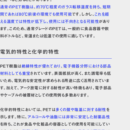
通常のPET樹脂は、約70℃程度のガラス転移温度を持ち、短期
間であれば80℃前後の環境でも使用可能
です。しかし、
これを超
える温度では特性が低下し、使用には不向きとなる可能性
があり
ます。このため、通常グレードのPETは、一般的に食品容器や飲
料ボトルなど、常温または低温での使用に適しています。
電気的特性と化学的特性
PET樹脂は
絶縁特性が優れており、電子機器分野における部品
材料としても重宝
されています。表面抵抗が高く、また誘電率も低
いため、電気的な安定性が求められる用途に広く活用されていま
す。加えて、アーク放電に対する耐性が高い特徴もあり、電子部品
やケーブルの被覆材としての使用例も多数あります。
化学的特性においては、PETは
多くの酸や塩基に対する耐性
を
示します。特に、
アルコールや油脂には非常に安定した耐薬品性
を持ち、これが食品や化粧品の容器としての使用を可能にしてい