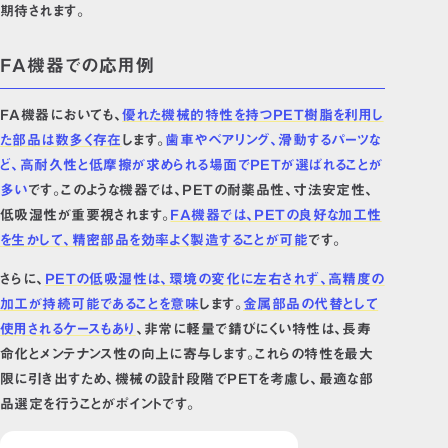
期待されます。
FA機器での応用例
FA機器においても、
優れた機械的特性を持つPET樹脂を利用し
た部品は数多く存在
します。
歯車やベアリング、滑動するパーツな
ど、高耐久性と低摩擦が求められる場面でPETが選ばれることが
多い
です。このような機器では、PETの耐薬品性、寸法安定性、
低吸湿性が重要視されます。
FA機器では、PETの良好な加工性
を生かして、精密部品を効率よく製造することが可能
です。
さらに、
PETの低吸湿性は、環境の変化に左右されず、高精度の
加工が持続可能であることを意味
します。
金属部品の代替として
使用されるケースもあり
、非常に軽量で錆びにくい特性は、長寿
命化とメンテナンス性の向上に寄与します。これらの特性を最大
限に引き出すため、機械の設計段階でPETを考慮し、最適な部
品選定を行うことがポイントです。