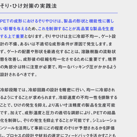
そり・ひけ対策の実践法
PETの成形におけるそりやひけは、製品の形状と機能性に著し
い影響を与える
ため、
これを制御することが高品質な製品を生産
する上で重要
となります。そりやひけは主に冷却不均一、ゲート設
計の不備、あるいは不適切な成形条件が原因で発生します。ま
ず、ゲートの配置や形状を最適化することは、溶融樹脂の流動状
態を改善し、成形後の収縮を均一化させるために重要です。境界
の角部分は特に注意が必要で、均一なパッキング圧がかかるよう
設計されるべきです。
冷却段階では、冷却回路の設計を精密に行い、均一に冷却され
るようにすることが求められます。冷却速度の不均一性を排除する
ことで、ひけの発生を抑え、より高い寸法精度の製品を生産可能
です。加えて、成形温度と圧力の適切な調節により、PETの結晶
化を制御し、そりの発生を抑止することが可能です。シミュレーショ
ンツールを活用して事前にどの程度のそりが予想されるかを評価
し、プロセスの設計や材料の選定にフィードバックを活かすことも