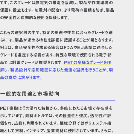
です。このグレードは静電気の帯電を低減し、製品や作業環境の
保護に役立ちます。制電剤の配合により電荷の蓄積を防ぎ、製品
の安全性と長期的な使用を保証します。
これらの選択肢の中で、特定の用途や性能に合ったグレードを選
ぶには、製品が求める特性を詳細に把握することが鍵となります。
例えば、食品安全性を求める場合はFDAやEU基準に適合した
グレードを選定する必要があり、特殊な環境で使用される電子部
品では制電グレードが推奨されます。
PETの多様なグレードを理
解し、製品設計や応用範囲に応じた最適な選択を行うことが、製
品の成功に繋がります。
一般的な用途と市場動向
PET樹脂はその優れた特性から、多岐にわたる市場で存在感を
示しています。飲料ボトルでは、その軽量性と強度、透明性が評
価され、広範に利用されています。繊維分野ではポリエステル繊
維として衣料、インテリア、産業資材に使用されています。さらに、