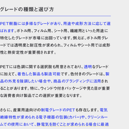
グレードの種類と選び方
PET樹脂には多様なグレードがあり、用途や成形方法に応じて選
ばれます
。ボトル用、フィルム用、シート用、繊維用といった用途に
特化したグレードが市場に出回っています。例えば、ボトル用グレ
ードでは透明度と耐圧性が求められ、フィルムやシート用では成形
性と熱安定性が重要視されます。
PETには色調に関する選択肢も用意されており、
透明
なグレード
に加えて、
着色した製品も製造可能
です。色付きのグレードは、
製
品の外見を強調したい場合や、商品のブランディングに活用
され
ることがあります。特に、ウィンドウ付きパッケージや見た目が重要
な消費者向け製品でこの選択が重要となります。
さらに、産業用途向けの
制電グレードのPET
も存在します。
電気
絶縁特性が求められる電子機器の包装(カバー)や、クリーンルー
ムでの使用において、
静電気を防ぐことが求められる場合に最適