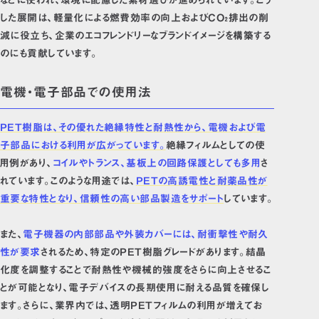
などに使われ、環境に配慮した素材選びが進められています。こう
した展開は、軽量化による燃費効率の向上およびCO₂排出の削
減に役立ち、企業のエコフレンドリーなブランドイメージを構築する
のにも貢献しています。
電機・電子部品での使用法
PET樹脂は、その優れた絶縁特性と耐熱性から、電機および電
子部品における利用が広がっています。
絶縁フィルムとしての使
用例があり、
コイルやトランス、基板上の回路保護としても多用
さ
れています。このような用途では、
PETの高誘電性と耐薬品性が
重要な特性となり、信頼性の高い部品製造をサポート
しています。
また、
電子機器の内部部品や外装カバーには、耐衝撃性や耐久
性が要求
されるため、特定のPET樹脂グレードがあります。結晶
化度を調整することで耐熱性や機械的強度をさらに向上させるこ
とが可能となり、電子デバイスの長期使用に耐える品質を確保し
ます。さらに、業界内では、透明PETフィルムの利用が増えてお