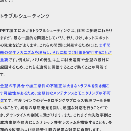
題です。
トラブルシューティング
PET加工におけるトラブルシューティングは、非常に多岐にわたり
ますが、最も一般的な問題としてバリ、そり、ひけ、ホットスポット
の発生などがあります。これらの問題に対処するためには、
まず問
題の発生メカニズムを理解し、それに基づく対策を実行することが
重要
です。例えば、バリの発生は主に射出速度や金型の設計に
起因するため、これらを適切に調整することで防ぐことが可能で
す。
金型の不具合や加工条件の不適正は大きなトラブルを引き起こ
す可能性があるため、定期的なメンテナンスとモニタリングが不可
欠
です。生産ラインでのデータロギングやプロセス管理ツールを用
いることで、異常の早期発見を図り、迅速な対応を行うことがで
き、ダウンタイムの削減に繋がります。また、これまでの失敗事例と
成功事例を参考にしたナレッジ共有システムを構築することも、長
期的な改善および問題発生時の迅速な対応に貢献します。