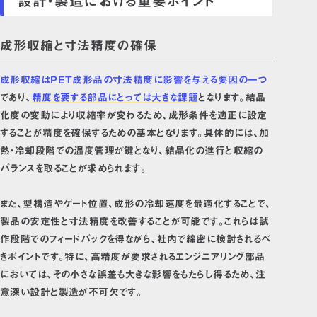
設計・製造における重要ポイント
成形収縮と寸法精度の確保
成形収縮はPET成形品の寸法精度に影響を与える要因の一つ
であり、
精度を要する部品にとっては大きな課題
となります。結晶
化度の変動により収縮率が変わるため、成形条件を適正に設定
することが精度を確保するための基本となります。具体的には、加
熱・冷却段階での温度管理が鍵となり、結晶化の進行と収縮の
バランスを取ることが求められます。
また、型構造やゲート位置、成形の冷却速度を最適化することで、
製品の安定性と寸法精度を改善することが可能です。これらは試
作段階でのフィードバックを得ながら、社内で綿密に検討されるべ
きポイントです。特に、高精度が要求されるエンジニアリング部品
においては、その小さな誤差も大きな影響をもたらし得るため、注
意深い設計と製造が不可欠です。