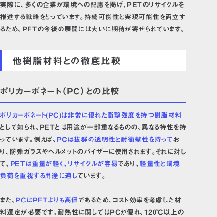
実際に、多くの企業が環境への配慮を掲げ、PETのリサイクルを
推進する戦略をとっています。持続可能性と実現可能性を両立す
るため、PETの今後の展開には大いに期待が寄せられています。
他樹脂材料との徹底比較
ポリカーボネート（PC）との比較
ポリカーボネート(PC)は非常に優れた衝撃強度を持つ樹脂材料
として知られ、PETとは用途が一部重なるものの、異なる特性を持
っています。例えば、
PCは抜群の透明性と耐衝撃性を持って
お
り、防弾ガラスやヘルメットのバイザーに使用されます。それに対し
て、
PETは重量が軽く、リサイクルが容易
であり、
軽量性と環境
負荷を重視する用途に適し
ています。
また、
PCはPETよりも高価
であるため、コスト効率を考慮した材
料選定が必要です。耐熱性に関してはPCが優れ、120℃以上の