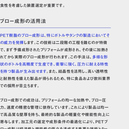
食性を考慮した装置選定が重要です。
ブロー成形の活用法
PET樹脂のブロー成形は、特にボトルやタンクの製造においてそ
の威力を発揮
します。この技術は二段階の工程を踏むのが特徴
で、まず予備成形されたプリフォームが成形され、その後に加熱さ
れてから実際のブロー成形が行われます。この手法は、
多様な形
状のボトルを高精度で生産でき、衝撃に強く、圧力に耐える特性
を持つ製品が生み出せます
。また、結晶性を活用し、高い透明性
と耐熱性を備えた製品が得られるため、特に食品および飲料業界
での採用が目立ちます。
ブロー成形での成功は、プリフォームの均一な加熱や、ブロー圧
力、速度の精密な管理に依存しています。これにより製品は均一
で高品質な壁厚を持ち、最終的な製品の軽量化や機能性向上に
寄与します。加工元の選定や成形条件の最適化により、PETブ
ロー成形は経済性と機能性の両立を達成する重要な技術となっ