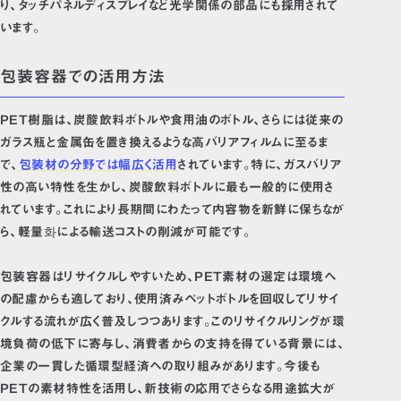
り、タッチパネルディスプレイなど光学関係の部品にも採用されて
います。
包装容器での活用方法
PET樹脂は、炭酸飲料ボトルや食用油のボトル、さらには従来の
ガラス瓶と金属缶を置き換えるような高バリアフィルムに至るま
で、
包装材の分野では幅広く活用
されています。特に、ガスバリア
性の高い特性を生かし、炭酸飲料ボトルに最も一般的に使用さ
れています。これにより長期間にわたって内容物を新鮮に保ちなが
ら、軽量화による輸送コストの削減が可能です。
包装容器はリサイクルしやすいため、PET素材の選定は環境へ
の配慮からも適しており、使用済みペットボトルを回収してリサイ
クルする流れが広く普及しつつあります。このリサイクルリングが環
境負荷の低下に寄与し、消費者からの支持を得ている背景には、
企業の一貫した循環型経済への取り組みがあります。今後も
PETの素材特性を活用し、新技術の応用でさらなる用途拡大が