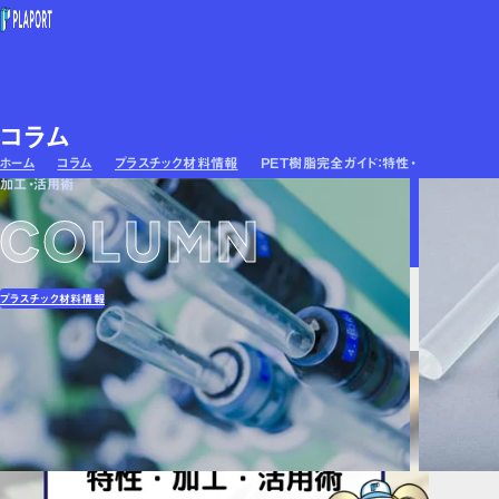
トップ
コラム
提供価値
ホーム
コラム
プラスチック材料情報
PET樹脂完全ガイド：特性・
加工・活用術
同業パートナー募集
COLUMN
加工事例
加工技術
投稿日：2025.02.27 最終更新日：2026.04.21
ご依頼の流れ
プラスチック材料情報
採用情報
PET樹脂完全ガイド：特性・加工・活用術
対応素材
塩ビ/PVC
アクリル