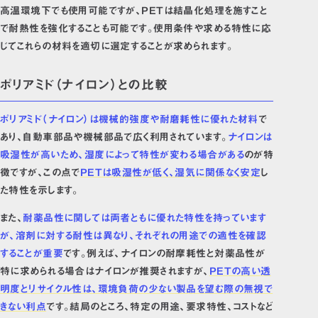
高温環境下でも使用可能ですが、PETは結晶化処理を施すこと
で耐熱性を強化することも可能です。使用条件や求める特性に応
じてこれらの材料を適切に選定することが求められます。
ポリアミド（ナイロン）との比較
ポリアミド（ナイロン）は機械的強度や耐磨耗性に優れた材料
で
あり、自動車部品や機械部品で広く利用されています。
ナイロンは
吸湿性が高いため、湿度によって特性が変わる場合がある
のが特
徴ですが、この点で
PETは吸湿性が低く、湿気に関係なく安定
し
た特性を示します。
また、
耐薬品性に関しては両者ともに優れた特性を持っています
が、溶剤に対する耐性は異なり、それぞれの用途での適性を確認
することが重要
です。例えば、ナイロンの耐摩耗性と対薬品性が
特に求められる場合はナイロンが推奨されますが、
PETの高い透
明度とリサイクル性は、環境負荷の少ない製品を望む際の無視で
きない利点
です。結局のところ、特定の用途、要求特性、コストなど