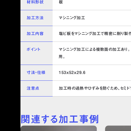
材料形状
板
加工方法
マシニング加工
加工内容
塩ビ板をマシニング加工で精密に削り製
ポイント
マシニング加工による複数面の加工あり。
用。
寸法・仕様
153ｘ52ｘ29.6
トップ
提供価値
マシンラン
注意点
加工時の過熱やひずみを防ぐため、セミド
同業パートナー募集
デジタルア
加工事例
ヒューマン
関連する加工事例
対応素材
塩ビ/PVC