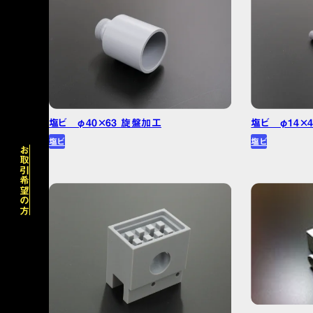
アクリル
PET
ポリエチレン/PE
ポリプロピレン/PP
塩ビ φ40×63 旋盤加工
塩ビ φ14×
塩ビ
塩ビ
お取引希望の方
株式会社プラポート
〒424-0056 静岡県静岡市清水区半左衛門新田135-1
TEL
054-347-3341
営業時間 8：30～17：30（平日）