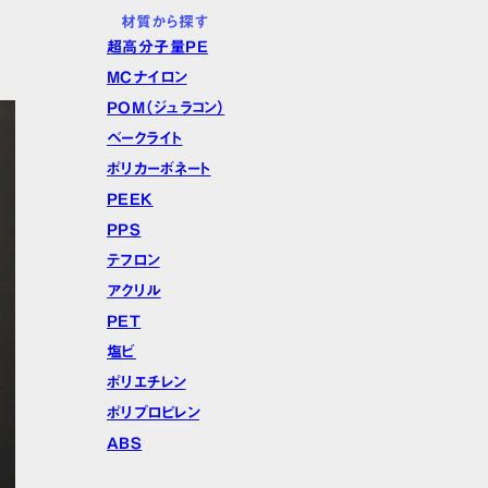
材質から探す
超高分子量PE
MCナイロン
POM（ジュラコン）
ベークライト
ポリカーボネート
PEEK
PPS
テフロン
アクリル
PET
塩ビ
ポリエチレン
ポリプロピレン
ABS