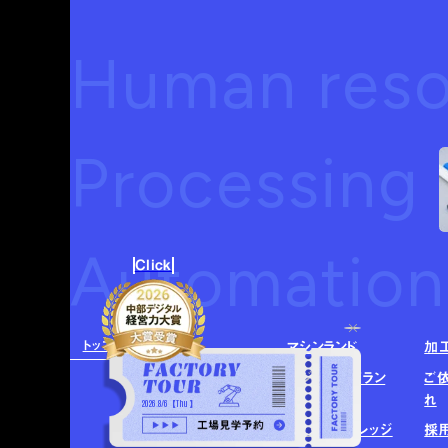
Human res
Processing
Automatio
Click
トップ
提供価値
マシンランド
加
同業パートナー募
デジタルアイラン
ご
集
ド
れ
2026.8/6【Thu】
加工事例
ヒューマンビレッジ
採