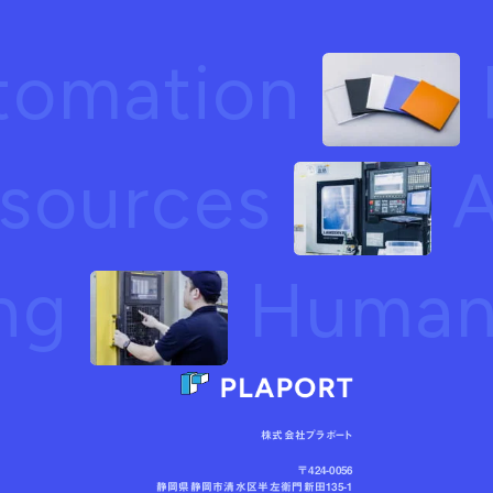
tomation
sources
A
ing
Human 
株式会社プラポート
〒424-0056
静岡県静岡市清水区半左衛門新田135-1