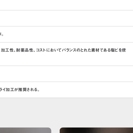
作。
 加工性、耐薬品性、コストにおいてバランスのとれた素材である塩ビを使
ド
加工技術
会社概要
ライ加工が推奨される。
イランド
ご依頼の流れ
代表メッセージ・
ビレッジ
採用情報
切削加工情報コラ
ABS
超高分子量ポリエチレン/UH
PE
MCナイロン