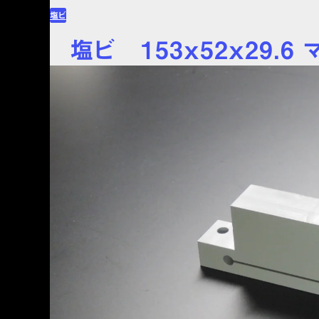
塩ビ
For plastic and resin machining, choose Plaport.
塩ビ 153ｘ52ｘ29.6