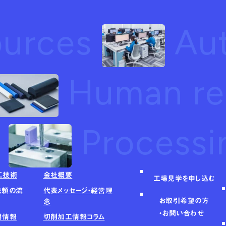
ources
Au
Human re
n
Process
工技術
会社概要
工場見学を申し込む
依頼の流
代表メッセージ・経営理
お取引希望の方
念
・お問い合わせ
用情報
切削加工情報コラム