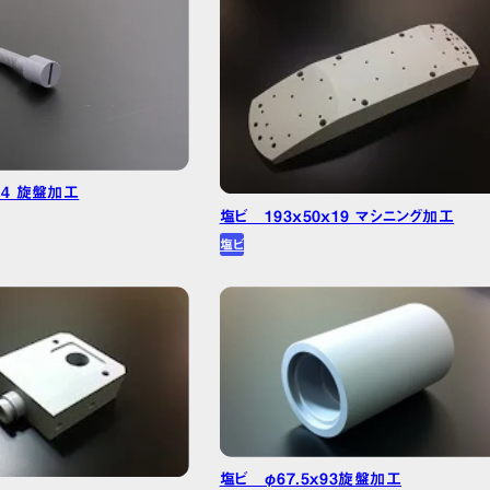
ユニレート
POM・ジュラコン®
PEEK
ベークライト
PPS
ポリカーボネート
テフロン/PTFE
44 旋盤加工
塩ビ 193x50x19 マシニング加工
工場見学を申し込
塩ビ
お取引希望の方・お問い
新着情報
プライ
©2026 PLAPORT All Right
塩ビ φ67.5ｘ93旋盤加工