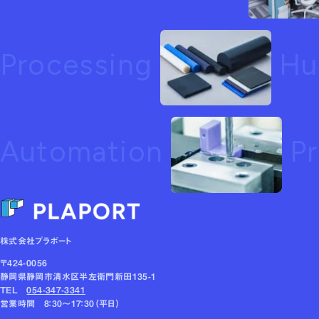
Processing
Hu
Automation
Pr
株式会社プラポート
〒424-0056
静岡県静岡市清水区半左衛門新田135-1
TEL
054-347-3341
営業時間 8：30～17：30（平日）