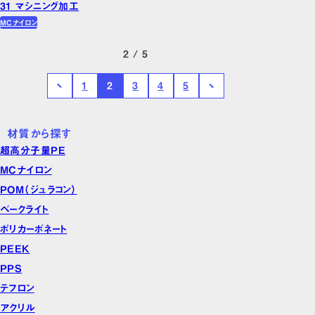
31 マシニング加工
MCナイロン
2 / 5
1
2
3
4
5
材質から探す
超高分子量PE
MCナイロン
POM（ジュラコン）
ベークライト
ポリカーボネート
PEEK
PPS
テフロン
アクリル