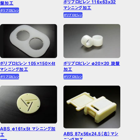
PET
ポリプロピレン 116x63x32
盤加工
マシニング加工
ポリエチレン/PE
ポリプロピレン
ポリプロピレン
ポリプロピレン/PP
ABS
MCナイロン
POM・ジュラコン®
ポリプロピレン 105×150×4t
ポリプロピレン φ20×20 旋盤
マシニング加工
加工
ポリプロピレン
ポリプロピレン
ABS φ161ｘ5t マシニング加
ABS 87x56x24.5（右）マシ
工
ニング加工