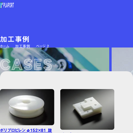
トップ
加工事例
提供価値
ホーム
加工事例
ページ 2
同業パートナー募集
CASES
加工事例
加工技術
ご依頼の流れ
採用情報
対応素材
塩ビ/PVC
アクリル
ポリプロピレン φ152×81 旋